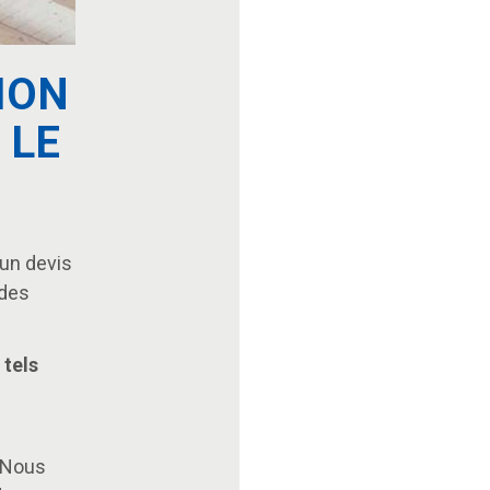
ION
 LE
un devis
 des
 tels
 Nous