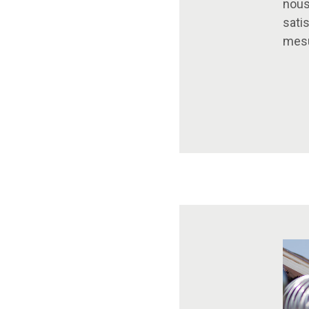
nous
sati
mesu