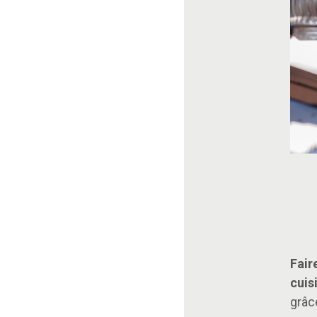
Fair
cuis
grâc