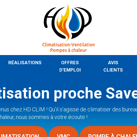
RÉALISATIONS
OFFRES
AVIS
D'EMPLOI
CLIENTS
tisation proche Sav
venus chez HD CLIM ! Qu’il s’agisse de climatiser des burea
chaleur, nous sommes à votre écoute !
LIMATISATION
VMC
POMPE À CHALE