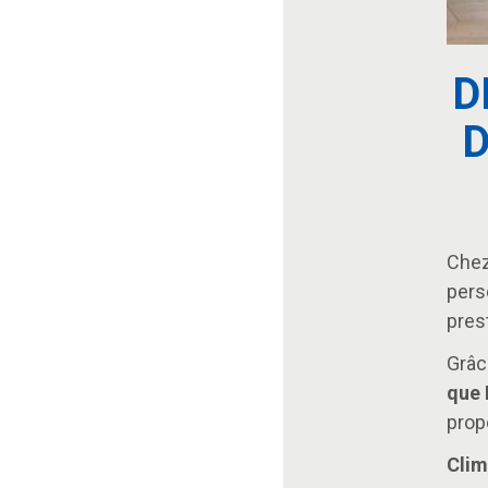
D
D
Chez
pers
prest
Grâc
que 
propo
Clim