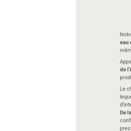
Notr
eau 
même
Appa
de l
prod
Le c
leque
d’int
De l
conf
pres