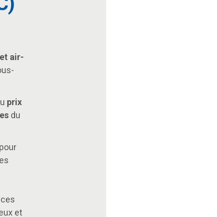
C)
et air-
ous-
au
prix
ues
du
pour
pes
 ces
eux et