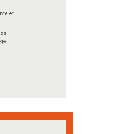
nte et
les
age