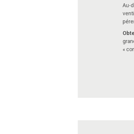
Au-d
vent
péren
Obte
gran
« con